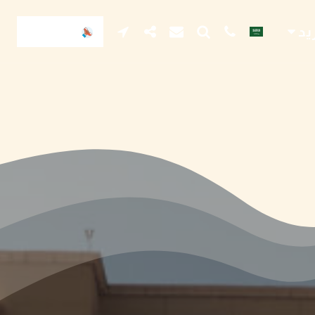
يد
للتواصل