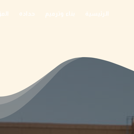
الرئيسية
بناء وترميم
حداده
المز