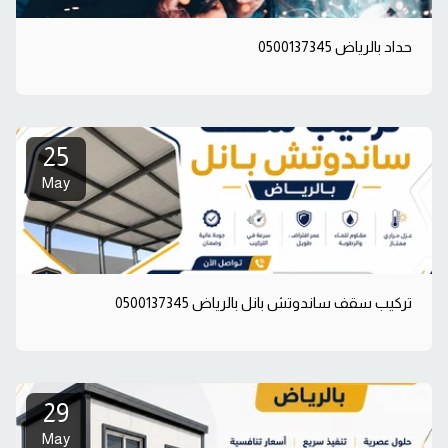
حداد بالرياض 0500137345
25
May
تركيب سقف ساندوتش بانل بالرياض 0500137345
29
May