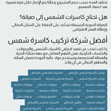
تختلف المدة حسب حجم المشروع، وغالبًا يتم الإنجاز خلال فترة قصيرة
بعد اعتماد التصميم.
هل تحتاج كاسرات الشمس إلى صيانة؟
الصيانة الدورية البسيطة تساعد على الحفاظ على الشكل الجمالي
وإطالة العمر الافتراضي.
أفضل شركة تركيب كاسرة شمس
إذا كنت تبحث عن تنفيذ احترافي لكاسرات الشمس والبرجولات
والجلسات الخارجية، فمن المهم التعامل مع جهة تمتلك الخبرة
والعمالة المتخصصة وتستخدم مواد عالية الجودة لضمان المتانة
والمظهر الجمالي في آنٍ واحد.
تركيب كاسرة شمس بالرياض
كاسرات الشمس بالرياض
تركيب كاسرة شمس
كاسرة شمس خشبية
كاسرات شمس
برجولات خشبية
برجولات حدائق
برجولات أسطح
برجولات خارجية
جلسات خشبية
جلسات خارجية
مظلات خشبية
ديكورات خارجية
برجولات مودرن
تركيب برجولات
تصميم برجولات
برجولات فلل
أسقف خشبية
تظليل الحدائق
كاسرات شمس للأسطح
تنفيذ كاسرات شمس
كاسرة شمس خشب
كاسرة شمس