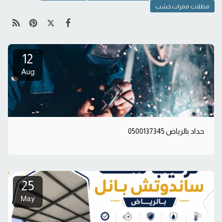
مظلات ممرات خشب
12
Aug
حداد بالرياض 0500137345
25
May